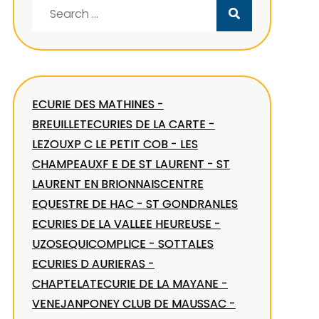
Search
for:
ECURIE DES MATHINES -
BREUILLET
ECURIES DE LA CARTE -
LEZOUX
P C LE PETIT COB - LES
CHAMPEAUX
F E DE ST LAURENT - ST
LAURENT EN BRIONNAIS
CENTRE
EQUESTRE DE HAC - ST GONDRAN
LES
ECURIES DE LA VALLEE HEUREUSE -
UZOS
EQUICOMPLICE - SOTTA
LES
ECURIES D AURIERAS -
CHAPTELAT
ECURIE DE LA MAYANE -
VENEJAN
PONEY CLUB DE MAUSSAC -