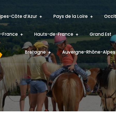
pes-Côte d’Azur
Pays de la Loire
Occi
e-France
Hauts-de-France
Grand Est
Bretagne
Auvergne-Rhône-Alpes