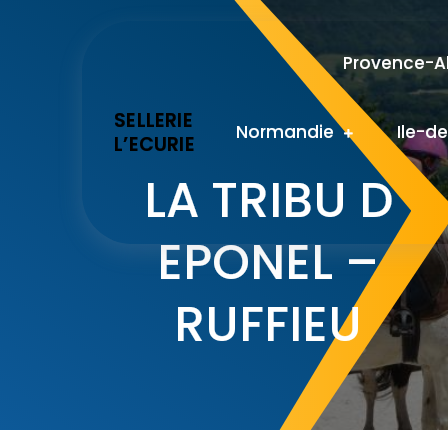
Skip
to
Provence-Al
content
SELLERIE
Normandie
Ile-d
L’ECURIE
LA TRIBU D
EPONEL –
RUFFIEU