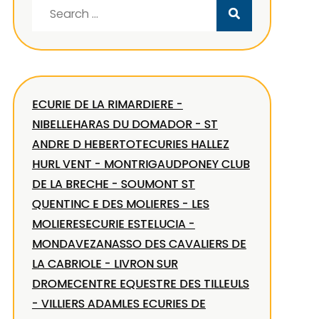
Search
for:
ECURIE DE LA RIMARDIERE -
NIBELLE
HARAS DU DOMADOR - ST
ANDRE D HEBERTOT
ECURIES HALLEZ
HURL VENT - MONTRIGAUD
PONEY CLUB
DE LA BRECHE - SOUMONT ST
QUENTIN
C E DES MOLIERES - LES
MOLIERES
ECURIE ESTELUCIA -
MONDAVEZAN
ASSO DES CAVALIERS DE
LA CABRIOLE - LIVRON SUR
DROME
CENTRE EQUESTRE DES TILLEULS
- VILLIERS ADAM
LES ECURIES DE