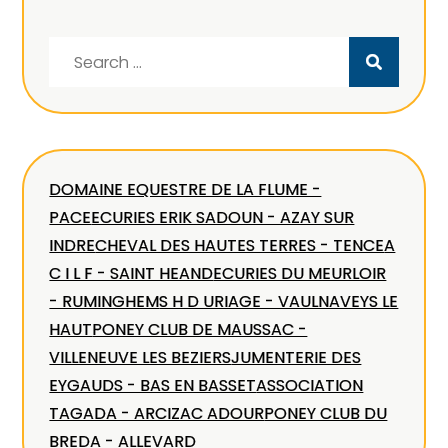
Search
for:
DOMAINE EQUESTRE DE LA FLUME -
PACE
ECURIES ERIK SADOUN - AZAY SUR
INDRE
CHEVAL DES HAUTES TERRES - TENCE
A
C I L F - SAINT HEAND
ECURIES DU MEURLOIR
- RUMINGHEM
S H D URIAGE - VAULNAVEYS LE
HAUT
PONEY CLUB DE MAUSSAC -
VILLENEUVE LES BEZIERS
JUMENTERIE DES
EYGAUDS - BAS EN BASSET
ASSOCIATION
TAGADA - ARCIZAC ADOUR
PONEY CLUB DU
BREDA - ALLEVARD