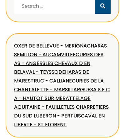
Search
for:
OXER DE BELLEVUE - MERIGNAC
HARAS
SEMILLON - AUCAMVILLE
ECURIES DES
AS - ANGERS
LES CHEVAUX D EN
BELAVAL - TEYSSODE
HARAS DE
MARESTRUC - CALLIAN
ECURIES DE LA
CHANTALETTE - MARSILLARGUES
A S E C
A - HAUTOT SUR MER
ATTELAGE
AQUITAINE - FAUILLET
LES CHARRETIERS
DU SUD LUBERON - PERTUIS
CAVAL EN
LIBERTE - ST FLORENT