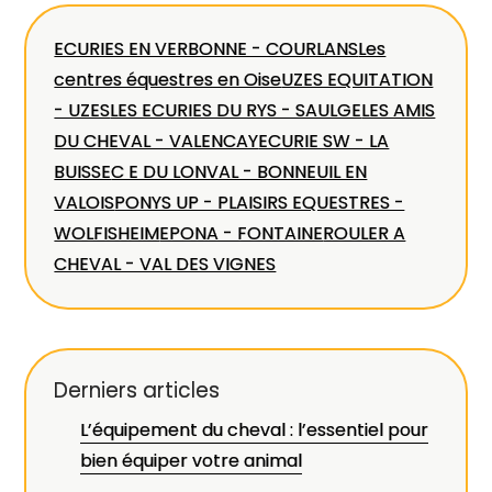
ECURIES EN VERBONNE - COURLANS
Les
centres équestres en Oise
UZES EQUITATION
- UZES
LES ECURIES DU RYS - SAULGE
LES AMIS
DU CHEVAL - VALENCAY
ECURIE SW - LA
BUISSE
C E DU LONVAL - BONNEUIL EN
VALOIS
PONYS UP - PLAISIRS EQUESTRES -
WOLFISHEIM
EPONA - FONTAINE
ROULER A
CHEVAL - VAL DES VIGNES
Derniers articles
L’équipement du cheval : l’essentiel pour
bien équiper votre animal