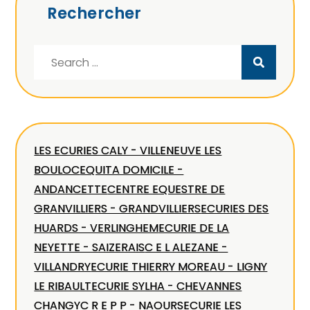
Rechercher
Search
for:
LES ECURIES CALY - VILLENEUVE LES
BOULOC
EQUITA DOMICILE -
ANDANCETTE
CENTRE EQUESTRE DE
GRANVILLIERS - GRANDVILLIERS
ECURIES DES
HUARDS - VERLINGHEM
ECURIE DE LA
NEYETTE - SAIZERAIS
C E L ALEZANE -
VILLANDRY
ECURIE THIERRY MOREAU - LIGNY
LE RIBAULT
ECURIE SYLHA - CHEVANNES
CHANGY
C R E P P - NAOURS
ECURIE LES