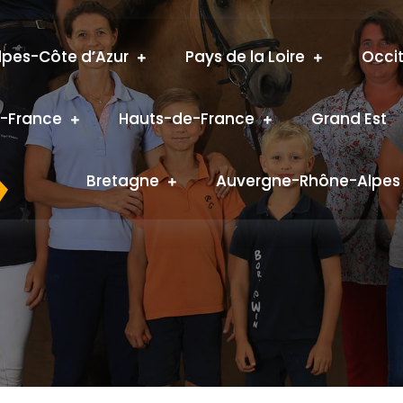
pes-Côte d’Azur
Pays de la Loire
Occi
e-France
Hauts-de-France
Grand Est
–
Bretagne
Auvergne-Rhône-Alpes