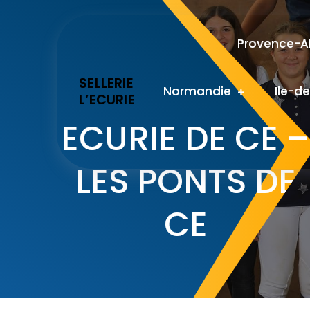
Skip
to
Provence-Al
content
SELLERIE
Normandie
Ile-d
L’ECURIE
ECURIE DE CE 
LES PONTS DE
CE