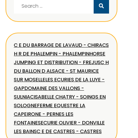
Search
for:
C E DU BARRAGE DE LAVAUD - CHIRAC
S
H R DE PHALEMPIN - PHALEMPIN
HORSE
JUMPING ET DISTRIBUTION - FREJUS
C H
DU BALLON D ALSACE - ST MAURICE
SUR MOSELLE
LES ECURIES DE LA LUYE -
GAP
DOMAINE DES VALLONS -
SULNIAC
ISABELLE CHATRY - SOINGS EN
SOLOGNE
FERME EQUESTRE LA
CAPEIRONE - PERNES LES
FONTAINES
ECURIE OLIVIER - DONVILLE
LES BAINS
C E DE CASTRES - CASTRES