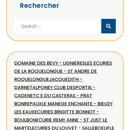
Rechercher
Search
for:
DOMAINE DES BEVY - LIGNIERES
LES ECURIES
DE LA ROQUELONGUE - ST ANDRE DE
ROQUELONGUE
JACQUEDITH -
DARNETAL
PONEY CLUB DESPORTIS -
CADENET
C E DU CASTERAS - PRAT
BONREPAUX
LE MANEGE ENCHANTE - BIEUZY
LES EAUX
ECURIES BRIGITTE BONNOT -
BOULBON
ECURIE REMY ANNE - ST JUST LE
MARTEL
ECURIES DU LOUVET - SALLEBOEUF
LE