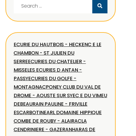
Search
for:
ECURIE DU HAUTBOIS - HECKEN
C E LE
CHAMBON - ST JULIEN DU
SERRE
ECURIES DU CHATELIER -
MISSE
LES ECURIES D ANTAN -
PASSY
ECURIES DU GOLFE -
MONTAGNAC
PONEY CLUB DU VAL DE
DROME - AOUSTE SUR SYE
C E DU VIMEU
DEBEAURAIN PAULINE - FRIVILLE
ESCARBOTIN
EARL DOMAINE HIPPIQUE
COMBE DE ROUBY - ALAIRAC
LA
CENDRINIERE - GAZERAN
HARAS DE