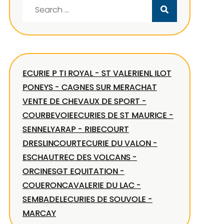
Search
for:
ECURIE P TI ROYAL - ST VALERIEN
L ILOT
PONEYS - CAGNES SUR MER
ACHAT
VENTE DE CHEVAUX DE SPORT -
COURBEVOIE
ECURIES DE ST MAURICE -
SENNELY
ARAP - RIBECOURT
DRESLINCOURT
ECURIE DU VALON -
ESCHAU
TREC DES VOLCANS -
ORCINES
GT EQUITATION -
COUERON
CAVALERIE DU LAC -
SEMBADEL
ECURIES DE SOUVOLE -
MARCAY