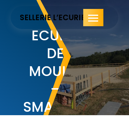
Skip
to
SELLERIE L’ECURIE
content
ECURIE
DE
MOULIN
–
SMARVES