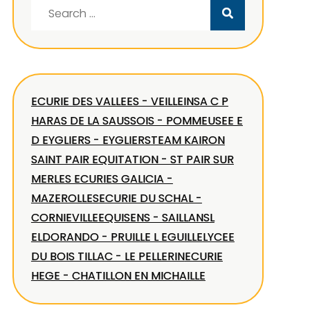
Search
for:
ECURIE DES VALLEES - VEILLEINS
A C P
HARAS DE LA SAUSSOIS - POMMEUSE
E E
D EYGLIERS - EYGLIERS
TEAM KAIRON
SAINT PAIR EQUITATION - ST PAIR SUR
MER
LES ECURIES GALICIA -
MAZEROLLES
ECURIE DU SCHAL -
CORNIEVILLE
EQUISENS - SAILLANS
L
ELDORANDO - PRUILLE L EGUILLE
LYCEE
DU BOIS TILLAC - LE PELLERIN
ECURIE
HEGE - CHATILLON EN MICHAILLE