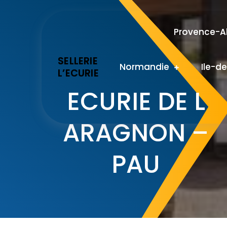
Skip
to
Provence-Al
content
SELLERIE
Normandie
Ile-d
L’ECURIE
ECURIE DE L
ARAGNON –
PAU