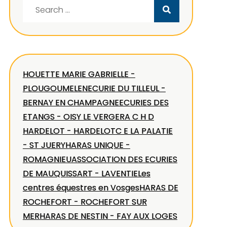
Search
for:
HOUETTE MARIE GABRIELLE -
PLOUGOUMELEN
ECURIE DU TILLEUL -
BERNAY EN CHAMPAGNE
ECURIES DES
ETANGS - OISY LE VERGER
A C H D
HARDELOT - HARDELOT
C E LA PALATIE
- ST JUERY
HARAS UNIQUE -
ROMAGNIEU
ASSOCIATION DES ECURIES
DE MAUQUISSART - LAVENTIE
Les
centres équestres en Vosges
HARAS DE
ROCHEFORT - ROCHEFORT SUR
MER
HARAS DE NESTIN - FAY AUX LOGES