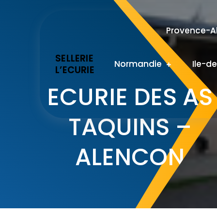
Skip
to
Provence-Al
content
SELLERIE
Normandie
Ile-d
L’ECURIE
ECURIE DES AS
TAQUINS –
ALENCON