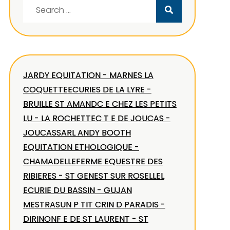
Search
for:
JARDY EQUITATION - MARNES LA
COQUETTE
ECURIES DE LA LYRE -
BRUILLE ST AMAND
C E CHEZ LES PETITS
LU - LA ROCHETTE
C T E DE JOUCAS -
JOUCAS
SARL ANDY BOOTH
EQUITATION ETHOLOGIQUE -
CHAMADELLE
FERME EQUESTRE DES
RIBIERES - ST GENEST SUR ROSELLE
L
ECURIE DU BASSIN - GUJAN
MESTRAS
UN P TIT CRIN D PARADIS -
DIRINON
F E DE ST LAURENT - ST