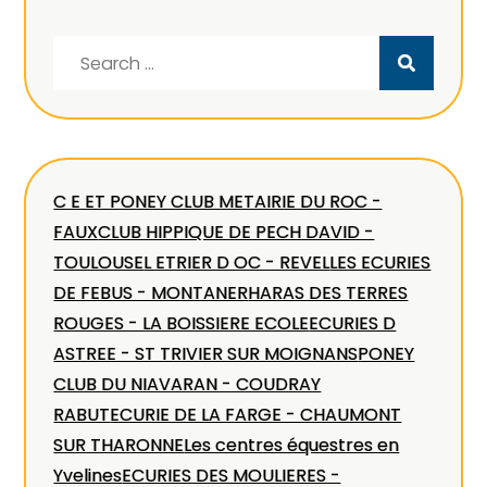
Search
for:
C E ET PONEY CLUB METAIRIE DU ROC -
FAUX
CLUB HIPPIQUE DE PECH DAVID -
TOULOUSE
L ETRIER D OC - REVEL
LES ECURIES
DE FEBUS - MONTANER
HARAS DES TERRES
ROUGES - LA BOISSIERE ECOLE
ECURIES D
ASTREE - ST TRIVIER SUR MOIGNANS
PONEY
CLUB DU NIAVARAN - COUDRAY
RABUT
ECURIE DE LA FARGE - CHAUMONT
SUR THARONNE
Les centres équestres en
Yvelines
ECURIES DES MOULIERES -