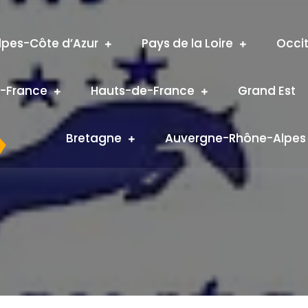
pes-Côte d’Azur
Pays de la Loire
Occi
e-France
Hauts-de-France
Grand Est
Bretagne
Auvergne-Rhône-Alpes