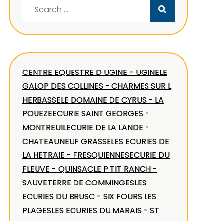
Search
for:
CENTRE EQUESTRE D UGINE - UGINE
LE
GALOP DES COLLINES - CHARMES SUR L
HERBASSE
LE DOMAINE DE CYRUS - LA
POUEZE
ECURIE SAINT GEORGES -
MONTREUIL
ECURIE DE LA LANDE -
CHATEAUNEUF GRASSE
LES ECURIES DE
LA HETRAIE - FRESQUIENNES
ECURIE DU
FLEUVE - QUINSAC
LE P TIT RANCH -
SAUVETERRE DE COMMINGES
LES
ECURIES DU BRUSC - SIX FOURS LES
PLAGES
LES ECURIES DU MARAIS - ST