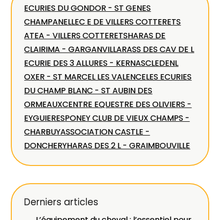
ECURIES DU GONDOR - ST GENES
CHAMPANELLE
C E DE VILLERS COTTERETS
ATEA - VILLERS COTTERETS
HARAS DE
CLAIRIMA - GARGANVILLAR
ASS DES CAV DE L
ECURIE DES 3 ALLURES - KERNASCLEDEN
L
OXER - ST MARCEL LES VALENCE
LES ECURIES
DU CHAMP BLANC - ST AUBIN DES
ORMEAUX
CENTRE EQUESTRE DES OLIVIERS -
EYGUIERES
PONEY CLUB DE VIEUX CHAMPS -
CHARBUY
ASSOCIATION CASTLE -
DONCHERY
HARAS DES 2 L - GRAIMBOUVILLE
Derniers articles
L’équipement du cheval : l’essentiel pour