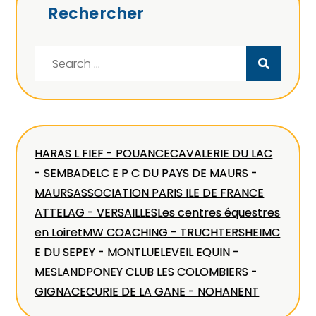
Rechercher
Search
for:
HARAS L FIEF - POUANCE
CAVALERIE DU LAC
- SEMBADEL
C E P C DU PAYS DE MAURS -
MAURS
ASSOCIATION PARIS ILE DE FRANCE
ATTELAG - VERSAILLES
Les centres équestres
en Loiret
MW COACHING - TRUCHTERSHEIM
C
E DU SEPEY - MONTLUEL
EVEIL EQUIN -
MESLAND
PONEY CLUB LES COLOMBIERS -
GIGNAC
ECURIE DE LA GANE - NOHANENT