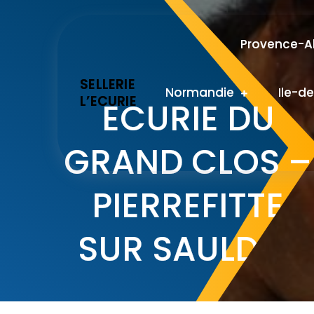
Skip
to
Provence-Al
content
SELLERIE
Normandie
Ile-d
L’ECURIE
ECURIE DU
GRAND CLOS –
PIERREFITTE
SUR SAULDRE