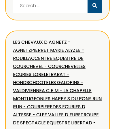
Search
for:
LES CHEVAUX D AGNETZ -
AGNETZ
PIERRET MARIE ALYZEE -
ROUILLAC
CENTRE EQUESTRE DE
COURCHEVEL - COURCHEVEL
LES
ECURIES LORELEI RABAT -
HONDSCHOOTE
LES GALOPINS -
VALDIVIENNE
A C E M - LA CHAPELLE
MONTLIGEON
LES HAPPY S DU PONY RUN
RUN - COURPIERE
DES ECURIES D
ALTESSE - CLEF VALLEE D EURE
TROUPE
DE SPECTACLE EQUESTRE LIBERTAD -