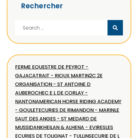
Rechercher
Search
for:
FERME EQUESTRE DE PEYROT -
GAJAC
ATRAIT - RIOUX MARTIN
2C 2E
ORGANISATION - ST ANTOINE D
AUBEROCHE
C E L DE CORLAY -
NANTON
AMERICAN HORSE RIDING ACADEMY
- GOULET
ECURIES DE RIMANDON - MARIN
LE
SAUT DES ANGES - ST MEDARD DE
MUSSIDAN
KHEILAN & ALHENA - EVIRES
LES
ECURIES DE TOLIGNAT - TULLINS
ECURIE DE L