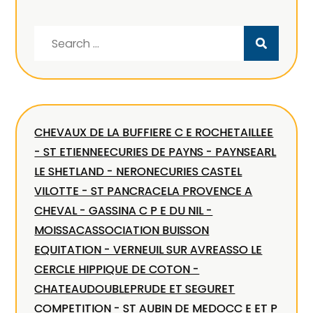
Search
for:
CHEVAUX DE LA BUFFIERE C E ROCHETAILLEE
- ST ETIENNE
ECURIES DE PAYNS - PAYNS
EARL
LE SHETLAND - NERON
ECURIES CASTEL
VILOTTE - ST PANCRACE
LA PROVENCE A
CHEVAL - GASSIN
A C P E DU NIL -
MOISSAC
ASSOCIATION BUISSON
EQUITATION - VERNEUIL SUR AVRE
ASSO LE
CERCLE HIPPIQUE DE COTON -
CHATEAUDOUBLE
PRUDE ET SEGURET
COMPETITION - ST AUBIN DE MEDOC
C E ET P