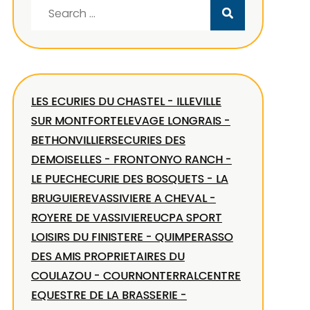
Search
for:
LES ECURIES DU CHASTEL - ILLEVILLE
SUR MONTFORT
ELEVAGE LONGRAIS -
BETHONVILLIERS
ECURIES DES
DEMOISELLES - FRONTON
YO RANCH -
LE PUECH
ECURIE DES BOSQUETS - LA
BRUGUIERE
VASSIVIERE A CHEVAL -
ROYERE DE VASSIVIERE
UCPA SPORT
LOISIRS DU FINISTERE - QUIMPER
ASSO
DES AMIS PROPRIETAIRES DU
COULAZOU - COURNONTERRAL
CENTRE
EQUESTRE DE LA BRASSERIE -