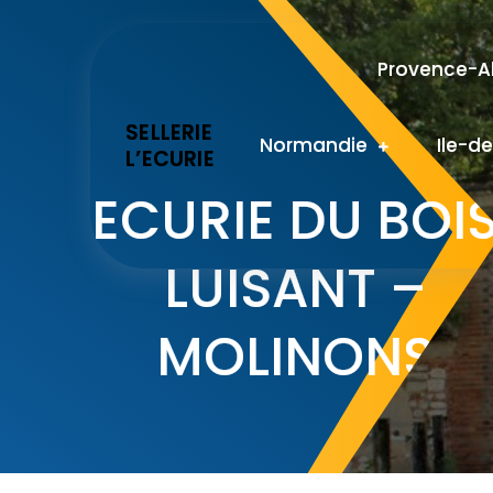
Skip
to
Provence-Al
content
SELLERIE
Normandie
Ile-d
L’ECURIE
ECURIE DU BOI
LUISANT –
MOLINONS