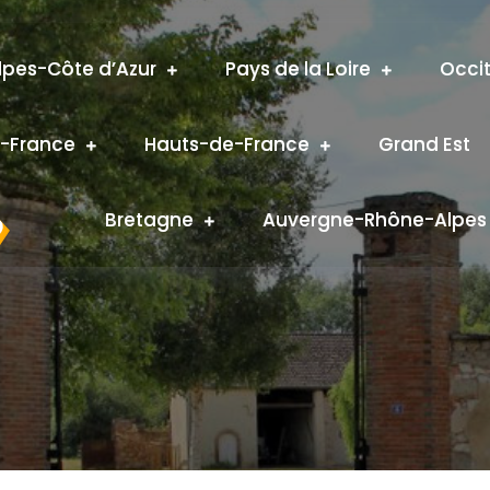
pes-Côte d’Azur
Pays de la Loire
Occi
e-France
Hauts-de-France
Grand Est
S
Bretagne
Auvergne-Rhône-Alpes