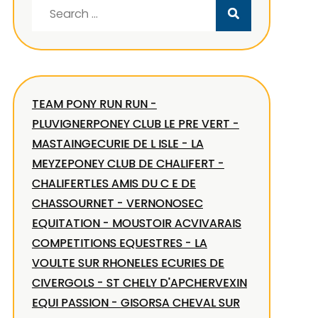
Search
for:
TEAM PONY RUN RUN -
PLUVIGNER
PONEY CLUB LE PRE VERT -
MASTAING
ECURIE DE L ISLE - LA
MEYZE
PONEY CLUB DE CHALIFERT -
CHALIFERT
LES AMIS DU C E DE
CHASSOURNET - VERNON
OSEC
EQUITATION - MOUSTOIR AC
VIVARAIS
COMPETITIONS EQUESTRES - LA
VOULTE SUR RHONE
LES ECURIES DE
CIVERGOLS - ST CHELY D'APCHER
VEXIN
EQUI PASSION - GISORS
A CHEVAL SUR