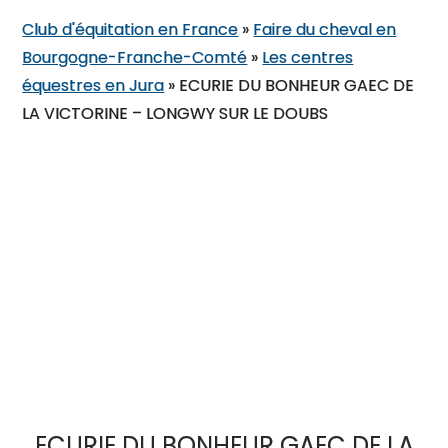
DOUBS
Club d'équitation en France
»
Faire du cheval en
Bourgogne-Franche-Comté
»
Les centres
équestres en Jura
»
ECURIE DU BONHEUR GAEC DE
LA VICTORINE – LONGWY SUR LE DOUBS
ECURIE DU BONHEUR GAEC DE LA