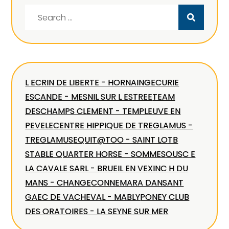
Search
for:
L ECRIN DE LIBERTE - HORNAING
ECURIE
ESCANDE - MESNIL SUR L ESTREE
TEAM
DESCHAMPS CLEMENT - TEMPLEUVE EN
PEVELE
CENTRE HIPPIQUE DE TREGLAMUS -
TREGLAMUS
EQUIT@TOO - SAINT LO
TB
STABLE QUARTER HORSE - SOMMESOUS
C E
LA CAVALE SARL - BRUEIL EN VEXIN
C H DU
MANS - CHANGE
CONNEMARA DANSANT
GAEC DE VACHEVAL - MABLY
PONEY CLUB
DES ORATOIRES - LA SEYNE SUR MER