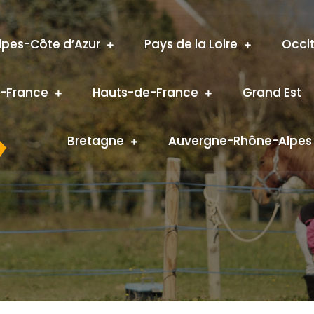
pes-Côte d’Azur
Pays de la Loire
Occi
e-France
Hauts-de-France
Grand Est
Bretagne
Auvergne-Rhône-Alpes
S