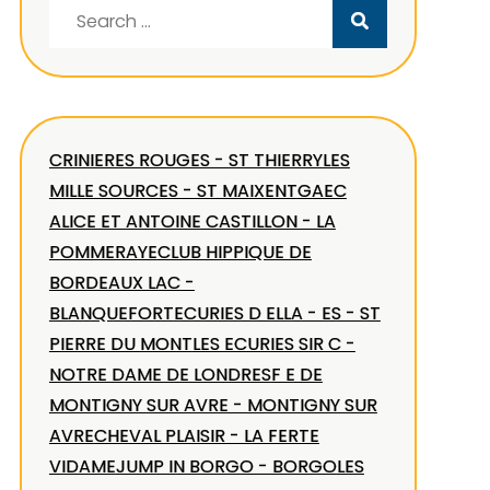
Search
for:
CRINIERES ROUGES - ST THIERRY
LES
MILLE SOURCES - ST MAIXENT
GAEC
ALICE ET ANTOINE CASTILLON - LA
POMMERAYE
CLUB HIPPIQUE DE
BORDEAUX LAC -
BLANQUEFORT
ECURIES D ELLA - ES - ST
PIERRE DU MONT
LES ECURIES SIR C -
NOTRE DAME DE LONDRES
F E DE
MONTIGNY SUR AVRE - MONTIGNY SUR
AVRE
CHEVAL PLAISIR - LA FERTE
VIDAME
JUMP IN BORGO - BORGO
LES